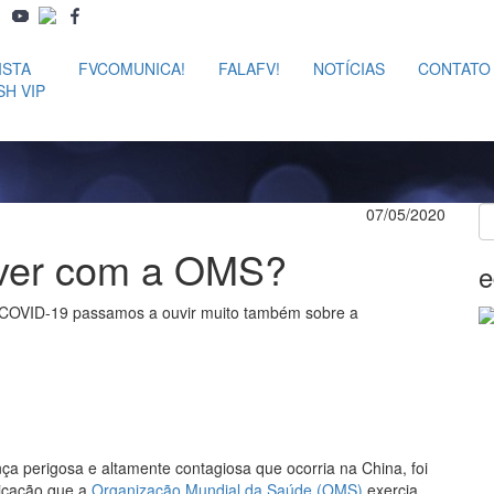
ISTA
FVCOMUNICA!
FALAFV!
NOTÍCIAS
CONTATO
SH VIP
07/05/2020
a ver com a OMS?
e
 COVID-19 passamos a ouvir muito também sobre a
a perigosa e altamente contagiosa que ocorria na China, foi
nicação que a
Organização Mundial da Saúde (OMS)
exercia,