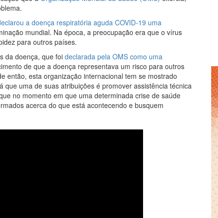
oblema.
eclarou a doença respiratória aguda COVID-19 uma
minação mundial. Na época, a preocupação era que o vírus
idez para outros países.
s da doença, que foi
declarada pela OMS como uma
ecimento de que a doença representava um risco para outros
e então, esta organização internacional tem se mostrado
á que uma de suas atribuições é promover assistência técnica
 que no momento em que uma determinada crise de saúde
formados acerca do que está acontecendo e busquem