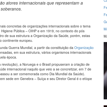
C
ão atores internacionais que representam a
Fe
m soberanos.
F
Gu
s mais concretas de organizações internacionais sobre o tema
M
de Higiene Pública – OIHP e em 1919, no contexto do pós
tro de sua estrutura a Organização da Saúde, porém, estas
M
ao continente europeu.
nda Guerra Mundial, a partir da constituição da
Organização
ensadas, em sua estrutura, vários organismos internacionais
uela época.
a revolução), a Noruega e o Brasil propuseram a criação de
de internacional naquilo que veio a se concretizar, em 7 de
a passou a ser comemorada como Dia Mundial da Saúde).
m sede em Genebra – Suíça e seu Diretor Geral é o etíope