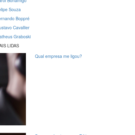
arol Bonamigo
lipe Souza
ernando Boppré
stavo Cavallier
atheus Graboski
AIS LIDAS
Qual empresa me ligou?