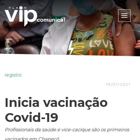
Toggle
naviga
registro
19/01/2021
Inicia vacinação
Covid-19
Profissionais da saúde e vice-cacique são os primeiros
vacinados em Chapecó.