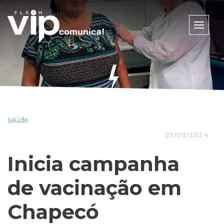
Toggle
naviga
saúde
25/03/2024
Inicia campanha
de vacinação em
Chapecó