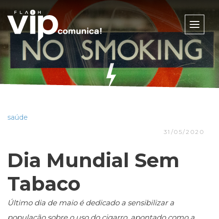
Toggle
naviga
saúde
31/05/2020
Dia Mundial Sem
Tabaco
Último dia de maio é dedicado a sensibilizar a
população sobre o uso do cigarro, apontado como a