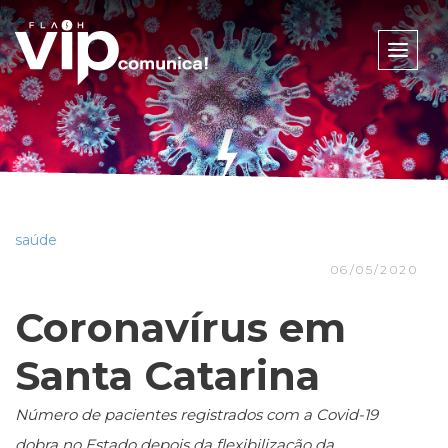
Toggle
naviga
saúde
06/05/2020
Coronavírus em
Santa Catarina
Número de pacientes registrados com a Covid-19
dobra no Estado depois da flexibilização da