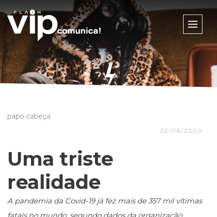
Toggle
naviga
papo cabeça
22/06/2020
Uma triste
realidade
A pandemia da Covid-19 já fez mais de 357 mil vítimas
fatais no mundo, segundo dados da organização