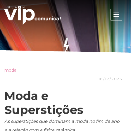
Toggle
naviga
moda
18/12/2023
Moda e
Superstições
As superstições que dominam a moda no fim de ano
e a relação com a física quântica.